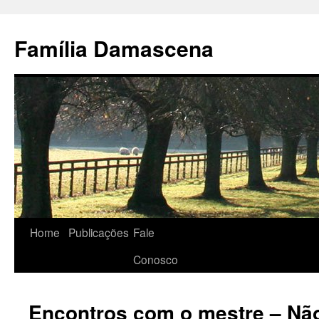
Pular
para
Família Damascena
o
conteúdo
Home
Publicações
Fale
Conosco
Encontros com o mestre – Nã