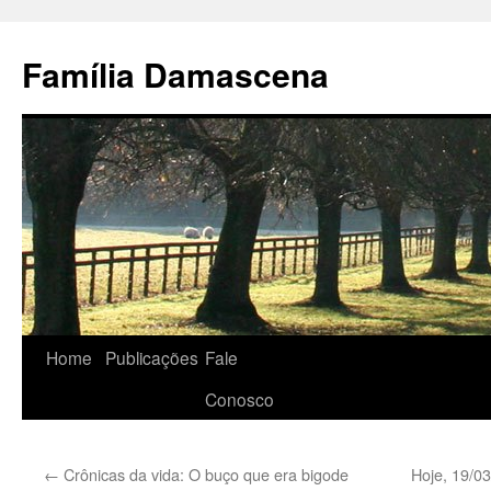
Pular
para
Família Damascena
o
conteúdo
Home
Publicações
Fale
Conosco
←
Crônicas da vida: O buço que era bigode
Hoje, 19/03