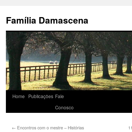
Pular
para
Família Damascena
o
conteúdo
Home
Publicações
Fale
Conosco
←
Encontros com o mestre – Histórias
1