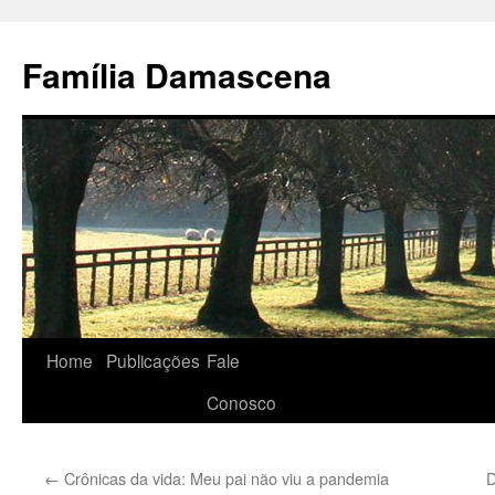
Pular
para
Família Damascena
o
conteúdo
Home
Publicações
Fale
Conosco
←
Crônicas da vida: Meu pai não viu a pandemia
D