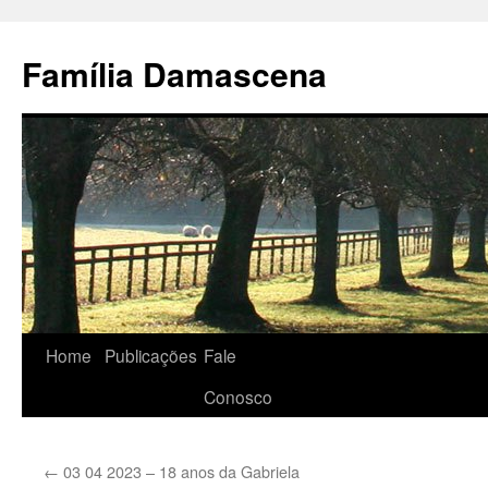
Pular
para
Família Damascena
o
conteúdo
Home
Publicações
Fale
Conosco
←
03 04 2023 – 18 anos da Gabriela