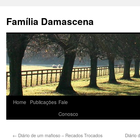
Pular
para
Família Damascena
o
conteúdo
Home
Publicações
Fale
Conosco
←
Diário de um mafioso – Recados Trocados
Diário 