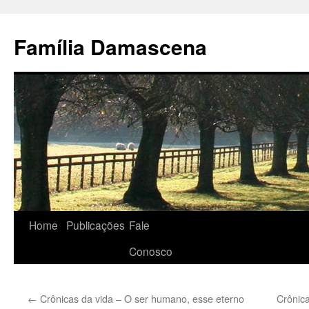
Pular
para
Família Damascena
o
conteúdo
Home
Publicações
Fale
Conosco
←
Crônicas da vida – O ser humano, esse eterno
Crônic