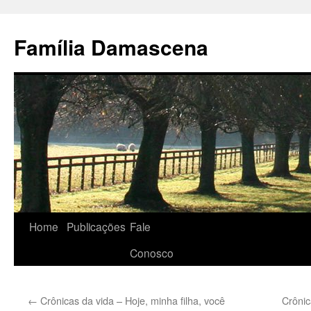
Pular
para
Família Damascena
o
conteúdo
Home
Publicações
Fale
Conosco
←
Crônicas da vida – Hoje, minha filha, você
Crônic